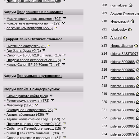
•
Некоторые замечания по ин... (39)
208
normaluser
Форум
Предложения и пожелания
209
Андрей Ичаловск
•
Мысли вслух о немыслимом (302)
210
Ичаловский
•
Конкретные пожелания по ... (199)
•
об этике комментария (2276)
211
Ichalovsky
212
Andrzej
Цифра
/
Пленка
/
Оптика
/
Остальное
213
Игорь Швелев
•
Чистящая салфетка (23)
•
Где брать бумагу? (1)
214
pideras543370977
•
Canon EF 16-35 f/2.8 L II или... (18)
•
Продаю canon extender ef 2x III (8)
215
pideras5000988
•
Куплю Canon EF 24-70mm f/2... (6)
216
pideras5000987
Форум
Приглашаю в путешествие
217
pideras5000986
218
pideras5000985
Форум
Флейм. Немодерируемое
219
pideras5000984
•
Сбои в работе сайта (620)
•
Рекомендую глянуть! (873)
220
pideras5000983
•
Фотоюмор (1128)
•
Очевидное-невероятное (25)
221
pideras5000982
•
Админ: абонплата (436)
222
pideras5000981
•
Админ: коллективное соде... (759)
•
Почему я не концептуалист? (498)
223
pideras5000980
•
События в Петербурге, кото... (15)
•
humor || Как стать знамени... (39)
224
pideras5000979
•
Снова о критике и современ... (34)