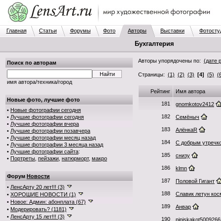
Главная
Статьи
Форумы
Фото
Авторы
Выставки
Фотосту
Бухгалтерия
Авторы упорядочены по:
(дате 
Поиск по авторам
Страницы:
(1)
(2)
(3)
[4]
(5)
(
имя автора/техника/город
Рейтинг
Имя автора
Новые фото, лучшие фото
181
gnomkotov2412
•
Новые фотографии сегодня
182
•
Лучшие фотографии сегодня
Семёныч
•
Лучшие фотографии вчера
183
АлёнкаR
•
Лучшие фотографии позавчера
•
Лучшие фотографии месяц назад
184
С добрым утречк
•
Лучшие фотографии 3 месяца назад
•
Лучшие фотографии сайта
:
185
снизу
•
Портреты
,
пейзажи
,
натюрморт
,
макро
186
klmn
Форум
Новости
187
Половой Гигант
•
ЛенсАрту 20 лет!!! (3)
188
Славик летун кос
•
ХОРОШИЕ НОВОСТИ (1)
•
Новое: Админ: абонплата (67)
189
Анвар
•
Модерировать? (1181)
•
ЛенсАрту 15 лет!!! (3)
190
pipiskakot5009266