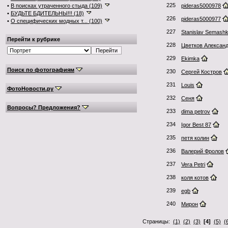
225
•
В поисках утраченного стыда (109)
pideras5000978
•
БУДЬТЕ БДИТЕЛЬНЫ!!! (18)
226
pideras5000977
•
О специфических модных т... (100)
227
Stanislav Semash
Перейти к рубрике
228
Цветков Алексан
229
Ekimka
Поиск по фотографиям
230
Сергей Костров
231
Louis
ФотоНовости.ру
232
Сеня
Вопросы? Предложения?
233
dima petrov
234
Igor Best 87
235
петя колин
236
Валерий Фролов
237
Vera Petri
238
коля котов
239
egb
240
Мирон
Страницы:
(1)
(2)
(3)
[4]
(5)
(