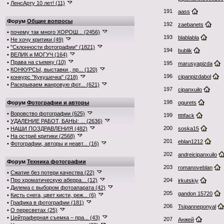
•
ЛенсАрту 10 лет! (11)
191
aass
Форум
Общие вопросы
192
zaebanets
•
почему так много ХОРОШ... (2456)
193
blablabla
•
Не хочу критики (49)
•
"Склонности фотографии" (1821)
194
bublik
•
ВЕЛИК и МОГУЧ (164)
•
Права на съемку (10)
195
marusyapizda
•
КОНКУРСЫ, выставки , пр... (120)
196
cipanpizdabol
•
конкурс "Кукушечка" (218)
•
Раскрываем жанровую фот... (621)
197
cipanxuilo
198
Форум
Фотографии и авторы
ogurets
•
Воровство фотографии (625)
199
ttttfack
•
УДАЛЕНИЕ РАБОТ, БАНЫ: ... (2636)
200
•
НАШИ ПОЗДРАВЛЕНИЯ (482)
soska15
•
На остриё критики (2568)
201
eblan1212
•
Фотографии, авторы и неавт... (16)
202
andreicipanxuilo
Форум
Техника фотографии
203
romanoveblan
•
Сжатие без потери качества (22)
•
Про хроматическую аберра... (12)
204
irkutskiy
•
Дилема с выбором фотоапарата (42)
205
gandon 15720
•
Кисть снега, цвет кисти, реж... (6)
•
Графика в фотографии (181)
206
Tsipanneponyal
•
О пересветах (25)
•
Цейтраферная съемка – пра... (43)
207
Анжей